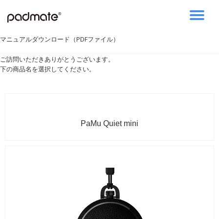
コ
ン
マニュアルダウンロード（PDFファイル）
テ
ン
ご訪問いただきありがとうございます。
ツ
下の商品名を選択してください。
へ
ス
キ
ッ
プ
PaMu Quiet mini