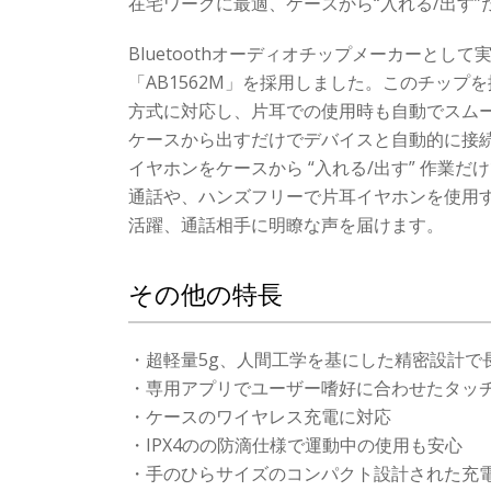
在宅ワークに最適、ケースから“入れる/出す
Bluetoothオーディオチップメーカーとして実績
「AB1562M」を採用しました。このチッ
方式に対応し、片耳での使用時も自動でスム
ケースから出すだけでデバイスと自動的に接
イヤホンをケースから “入れる/出す” 作業
通話や、ハンズフリーで片耳イヤホンを使用
活躍、通話相手に明瞭な声を届けます。
その他の特長
・超軽量5g、人間工学を基にした精密設計で
・専用アプリでユーザー嗜好に合わせたタッ
・ケースのワイヤレス充電に対応
・IPX4のの防滴仕様で運動中の使用も安心
・手のひらサイズのコンパクト設計された充