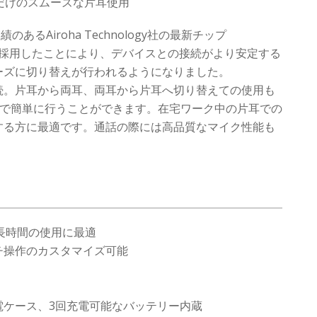
”だけのスムーズな片耳使用
のあるAiroha Technology社の最新チップ
プを採用したことにより、デバイスとの接続がより安定する
ーズに切り替えが行われるようになりました。
続。片耳から両耳、両耳から片耳へ切り替えての使用も
だけで簡単に行うことができます。在宅ワーク中の片耳での
する方に最適です。通話の際には高品質なマイク性能も
長時間の使用に最適
チ操作のカスタマイズ可能
電ケース、3回充電可能なバッテリー内蔵