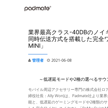
コ
ン
テ
業界最高クラス-40DBのノ
ン
同時伝送方式を搭載した完全ワイ
ツ
MINI」
へ
ス
キ
管理者
2021-06-08
ッ
プ
～低遅延モードや2種の選べるサウ
モバイル周辺アクセサリー専門の株式会社ロア
締役社長：Ally Won)は、Padmate社よ
能と、低遅延のゲーミングモードや2種類の