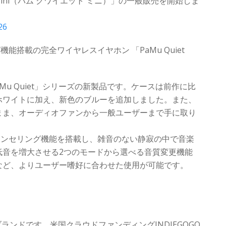
 Mini（パム クワイエット ミニ）」の一般販売を開始しま
26
能搭載の完全ワイヤレスイヤホン 「PaMu Quiet
aMu Quiet」シリーズの新製品です。ケースは前作に比
ホワイトに加え、新色のブルーを追加しました。また、
まま、オーディオファンから一般ユーザーまで手に取り
キャンセリング機能を搭載し、雑音のない静寂の中で音楽
低音を増大させる2つのモードから選べる音質変更機能
など、よりユーザー嗜好に合わせた使用が可能です。
ブランドです。米国クラウドファンディングINDIEGOGO