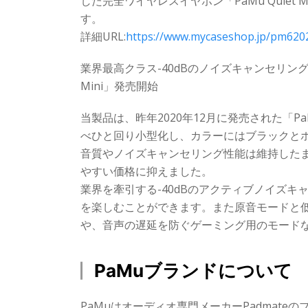
した完全ワイヤレスイヤホン「PaMu Quiet
す。
詳細URL:
https://www.mycaseshop.jp/pm620
業界最高クラス-40dBのノイズキャンセリング機
Mini」発売開始
当製品は、昨年2020年12月に発売された「P
べひと回り小型化し、カラーにはブラックと
音質やノイズキャンセリング性能は維持した
やすい価格に抑えました。
業界を牽引する-40dBのアクティブノイズ
を楽しむことができます。また原音モードと
や、音声の遅延を防ぐゲーミング用のモード
PaMuブランドについて
PaMuはオーディオ専門メーカーPadmateの