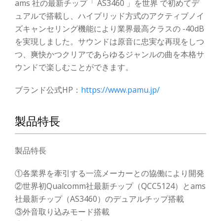
ams 社の最新チップ「 AS3460 」を世界 で初めてデ
ュアルで搭載し、ハイブリッド方式のアクティブノイ
ズキャンセリング機能により業界最高クラスの -40dB
を実現しました。サウンドは原音に忠実な再現をしつ
つ、爽快かつクリアであらゆるジャンルの曲を本格サ
ウンドで楽しむことができます。
ブランド公式HP：
https://www.pamu.jp/
製品特長
製品特長
①各業界を牽引する一流メーカーとの協働により開発
②世界初Qualcomm社最新チップ（QCC5124）とams
社最新チップ（AS3460）のデュアルチップ搭載
③外音取り込みモード搭載