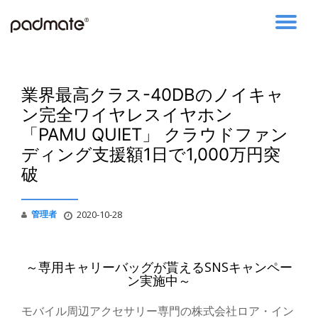
コ
ン
テ
ン
業界最高クラス-40DBのノイキャ
ツ
へ
ン完全ワイヤレスイヤホン
ス
「PAMU QUIET」 クラウドファン
キ
ッ
ディング支援額1日で1,000万円突
プ
破
管理者
2020-10-28
～専用キャリーバッグが貰えるSNSキャンペー
ン実施中～
モバイル周辺アクセサリー専門の株式会社ロア・イン