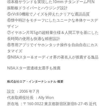
④本格サウンドを実現した10mm チタンドームPEN
振動板ドライバーとハウジング設計
⑤cVc8.0機能でノイズを抑えたクリアな通話品質
⑥懐中時計をモチーフにしたユニークな本体ケースデ
ザイン
⑦イヤホン片耳5gの超軽量仕様＆人間工学を基にした
長時間の使用も快適な精密設計
⑧専用アプリでイヤホンタッチ操作を自由自在にカス
タマイズ
⑨NBAスター＆オーディオ界の著名人が推薦する逸品
NBAスター渡邊雄太選手も推薦
株式会社ロア・インターナショナル 概要
設立 ：2006 年7 月
代表取締役社長 ：Ally Won
所在地 ：〒160-0022 東京都新宿区新宿6-27-45 近代