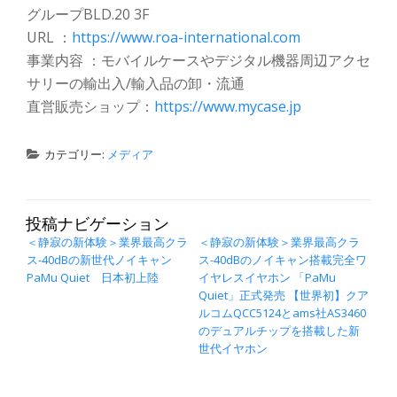
グループBLD.20 3F
URL ：
https://www.roa-international.com
事業内容 ：モバイルケースやデジタル機器周辺アクセ
サリーの輸出入/輸入品の卸・流通
直営販売ショップ：
https://www.mycase.jp
カテゴリー:
メディア
投稿ナビゲーション
＜静寂の新体験＞業界最高クラ
＜静寂の新体験＞業界最高クラ
ス-40dBの新世代ノイキャン
ス-40dBのノイキャン搭載完全ワ
PaMu Quiet 日本初上陸
イヤレスイヤホン 「PaMu
Quiet」正式発売 【世界初】クア
ルコムQCC5124とams社AS3460
のデュアルチップを搭載した新
世代イヤホン